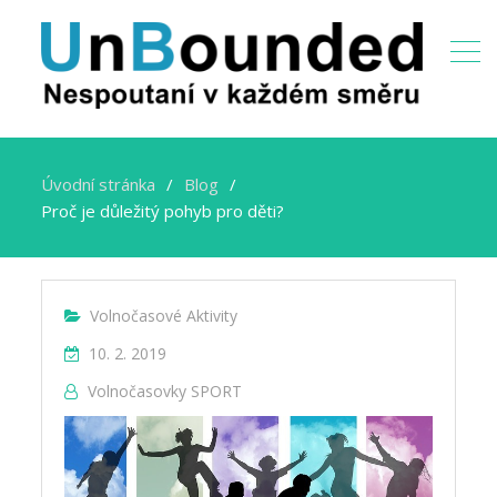
Úvodní stránka
Blog
Proč je důležitý pohyb pro děti?
Volnočasové Aktivity
10. 2. 2019
Volnočasovky SPORT