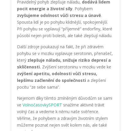
Pravidelný pohyb zlepšuje náladu,
dodává lidem
pocit energie a životní síly
. Pohybem
zvyšujeme odolnost vůči stresu a únavě
.
Spousta lidí je po pohybu klidnější, spokojenější.
Při pohybu se vyplavují “příjemné” endorfiny, které
působí nejen proti bolesti, ale také zlepšují náladu.
Další zdroje poukazují na fakt, že při zdravém
pohybu se v mozku vyplavuje serotonin, přenašeč,
který
zlepšuje náladu, snižuje riziko depresí a
sklíčenosti.
Zvýšení serotoninu v mozku vede ke
zvýšení apetitu, odolnosti vůči stresu,
lepšímu začlenění do společnosti
a zlepšení
pocitu “ze sebe sama”.
Nejenom díky těmto zmíněným důvodům se sami
ve
VolnočasovkySPORT
snažíme aktivně trávit
volný čas a vedeme k němu naše svěřence.
Věříme, že pohybem a zdravým životním stylem
můžeme poznat nejen svět kolem nás, ale také