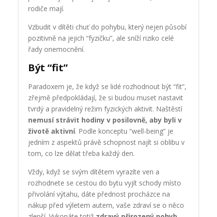
rodiče mají.
Vzbudit v dítěti chuť do pohybu, který nejen působí
pozitivně na jejich “fyzičku”, ale sníží riziko celé
řady onemocnění.
Být “fit”
Paradoxem je, že když se lidé rozhodnout být “fit”,
zřejmě předpokládají, že si budou muset nastavit
tvrdý a pravidelný režim fyzických aktivit. Naštěstí
nemusí strávit hodiny v posilovně, aby byli v
životě aktivní
. Podle konceptu “well-being” je
jedním z aspektů právě schopnost najít si oblibu v
tom, co lze dělat třeba každý den.
Vždy, když se svým dítětem vyrazíte ven a
rozhodnete se cestou do bytu vyjít schody místo
přivolání výtahu, dáte přednost procházce na
nákup před výletem autem, vaše zdraví se o něco
zlepší. Vykonáte totiž
zdravý přirozený pohyb
,