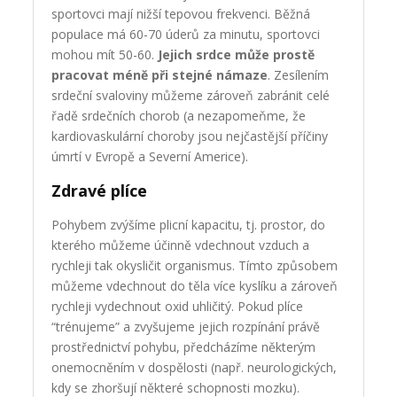
sportovci mají nižší tepovou frekvenci. Běžná
populace má 60-70 úderů za minutu, sportovci
mohou mít 50-60.
Jejich
srdce může prostě
pracovat méně při stejné námaze
. Zesílením
srdeční svaloviny můžeme zároveň zabránit celé
řadě srdečních chorob (a nezapomeňme, že
kardiovaskulární choroby jsou nejčastější příčiny
úmrtí v Evropě a Severní Americe).
Zdravé plíce
Pohybem zvýšíme plicní kapacitu, tj. prostor, do
kterého můžeme účinně vdechnout vzduch a
rychleji tak okysličit organismus. Tímto způsobem
můžeme vdechnout do těla více kyslíku a zároveň
rychleji vydechnout oxid uhličitý. Pokud plíce
“trénujeme” a zvyšujeme jejich rozpínání právě
prostřednictví pohybu, předcházíme některým
onemocněním v dospělosti (např. neurologických,
kdy se zhoršují některé schopnosti mozku).