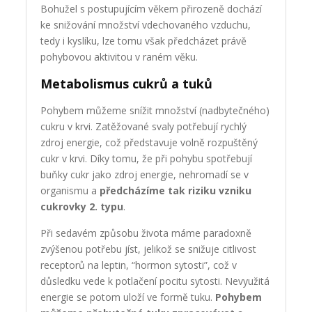
Bohužel s postupujícím věkem přirozeně dochází
ke snižování množství vdechovaného vzduchu,
tedy i kyslíku, lze tomu však předcházet právě
pohybovou aktivitou v raném věku.
Metabolismus cukrů a tuků
Pohybem můžeme snížit množství (nadbytečného)
cukru v krvi. Zatěžované svaly potřebují rychlý
zdroj energie, což představuje volně rozpuštěný
cukr v krvi. Díky tomu, že při pohybu spotřebují
buňky cukr jako zdroj energie, nehromadí se v
organismu a
předcházíme tak riziku vzniku
cukrovky 2. typu
.
Při sedavém způsobu života máme paradoxně
zvýšenou potřebu jíst, jelikož se snižuje citlivost
receptorů na leptin, “hormon sytosti”, což v
důsledku vede k potlačení pocitu sytosti. Nevyužitá
energie se potom uloží ve formě tuku.
Pohybem