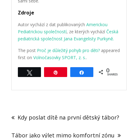
sami sebe.
Zdroje
Autor vychází z dat publikovaných
Americkou
Pediatrickou společností
, ze kterých vychází
Česká
pediatrická společnost Jana Evangelisty Purkyně.
The post
Proč je důležitý pohyb pro děti?
appeared
first on
Volnočasovky SPORT, z. s.
.
0
Tweet
Pin
Share
SHARES
Post
navigation
Kdy poslat dítě na první dětský tábor?
Tábor jako výlet mimo komfortní zónu