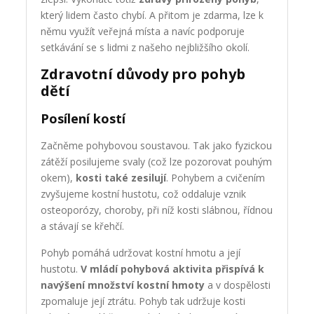
který lidem často chybí. A přitom je zdarma, lze k
němu využít veřejná místa a navíc podporuje
setkávání se s lidmi z našeho nejbližšího okolí.
Zdravotní důvody pro pohyb
dětí
Posílení kostí
Začněme pohybovou soustavou. Tak jako fyzickou
zátěží posilujeme svaly (což lze pozorovat pouhým
okem),
kosti také zesilují
. Pohybem a cvičením
zvyšujeme kostní hustotu, což oddaluje vznik
osteoporózy, choroby, při níž kosti slábnou, řídnou
a stávají se křehčí.
Pohyb pomáhá udržovat kostní hmotu a její
hustotu.
V
mládí pohybová aktivita přispívá k
navýšení množství kostní hmoty
a v dospělosti
zpomaluje její ztrátu. Pohyb tak udržuje kosti