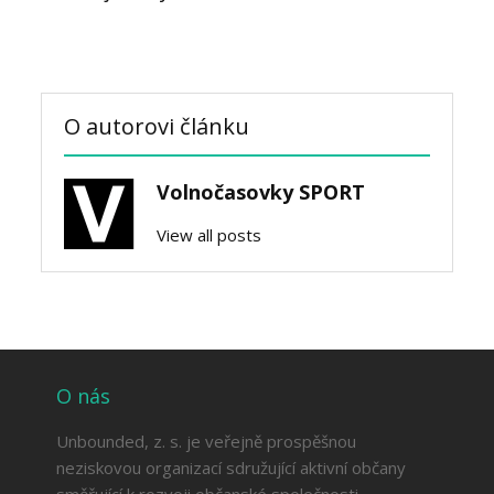
O autorovi článku
Volnočasovky SPORT
View all posts
O nás
Unbounded, z. s. je veřejně prospěšnou
neziskovou organizací sdružující aktivní občany
směřující k rozvoji občanské společnosti