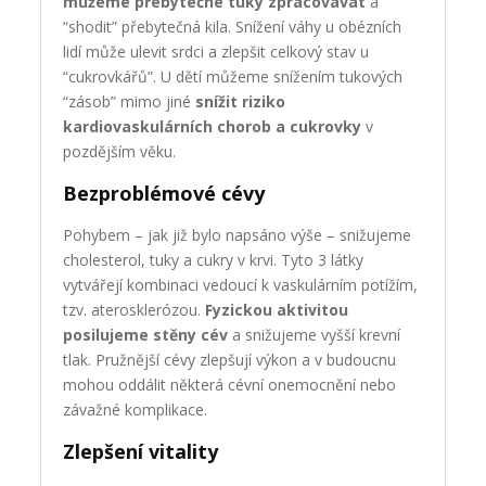
můžeme přebytečné tuky zpracovávat
a
“shodit” přebytečná kila. Snížení váhy u obézních
lidí může ulevit srdci a zlepšit celkový stav u
“cukrovkářů”. U dětí můžeme snížením tukových
“zásob” mimo jiné
snížit riziko
kardiovaskulárních chorob a cukrovky
v
pozdějším věku.
Bezproblémové cévy
Pohybem – jak již bylo napsáno výše – snižujeme
cholesterol, tuky a cukry v krvi. Tyto 3 látky
vytvářejí kombinaci vedoucí k vaskulárním potížím,
tzv. aterosklerózou.
Fyzickou aktivitou
posilujeme stěny cév
a snižujeme vyšší krevní
tlak. Pružnější cévy zlepšují výkon a v budoucnu
mohou oddálit některá cévní onemocnění nebo
závažné komplikace.
Zlepšení vitality