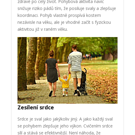
zdravé po celý život. Pohybová aktivita navíc
snižuje riziko pádů tím, že posiluje svaly a zlepšuje
koordinaci. Pohyb vlastně prospívá kostem
nezávisle na věku, ale je vhodné začít s fyzickou
aktivitou již v raném věku.
Zesílení srdce
Srdce je sval jako jakýkoliv jiný. A jako každý sval
se pohybem zlepšuje jeho výkon. Cvičením srdce
sílí a stává se efektivnější. Není náhoda, že