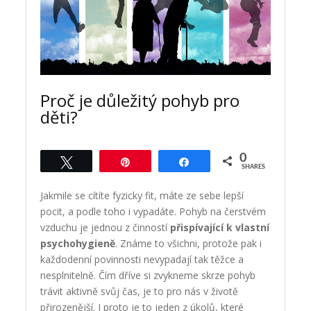
Proč je důležitý pohyb pro
děti?
0
Tweet
Pin
Share
SHARES
Jakmile se cítíte fyzicky fit, máte ze sebe lepší
pocit, a podle toho i vypadáte. Pohyb na čerstvém
vzduchu je jednou z činností
přispívající k vlastní
psychohygieně
. Známe to všichni, protože pak i
každodenní povinnosti nevypadají tak těžce a
nesplnitelně. Čím dříve si zvykneme skrze pohyb
trávit aktivně svůj čas, je to pro nás v životě
přirozenější. I proto je to jeden z úkolů, které