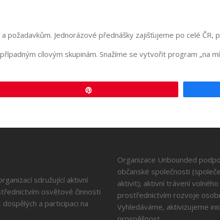
a požadavkům. Jednorázové přednášky zajišťujeme po celé ČR, p
ch případným cílovým skupinám. Snažíme se vytvořit program „na m
Pin
Organizace Unbounded podporu
občanské společnosti (společ
ganizací sdružující aktivní
aktivit); aktivní trávení volné
střednictvím osvětové činnosti
prostřednictvím rozvoje osobn
 dospělých a participaci na
Vyhledáváme, aktivizujeme ini
prospěšnost.