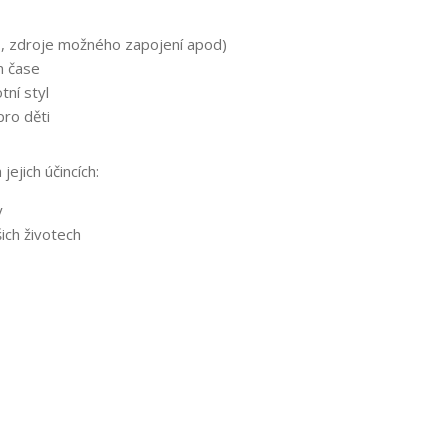
lků, zdroje možného zapojení apod)
m čase
tní styl
pro děti
ejich účincích:
y
šich životech