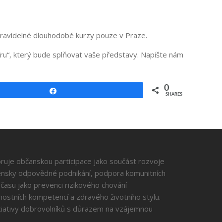
ravidelné dlouhodobé kurzy pouze v Praze.
íru“, který bude splňovat vaše představy. Napište nám
0
Share
SHARES
je občanskou participace jako součást rozvoje
ensky odpovědné podnikání, podpora komunitních
ho času jako prevenci rizikového chování
ostních kompetencí a zdravého životního stylu.
ciativy dobrovolníků s důrazem na vzájemnou