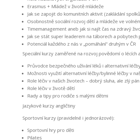
Erasmus + Mládež v životě mládeže
Jak se zapojit do komunitních aktivit (zakládání spo
Osobnostně sociální rozvoj dětí a mládeže ve volné
Timemanagement aneb jak si najít čas na zdravý živo
Jak se stát super leaderem na táborech a pobytech 
Potenciál každého z nás v „pomáhání“ druhým v ČR
Speciální kurzy zaměřené na rozvoj povědomí o lécích a j
Průvodce bezpečného užívání léků i alternativní léčb
Možnosti využití alternativní léčby/bylinné léčby v na
Role léčiv v našich životech – dobrý sluha, ale zlý pán
Role léčiv v životě dětí
Rady a tipy pro rodiče s malými dětmi
Jazykové kurzy angličtiny
Sportovní kurzy (pravidelné i jednorázové):
Sportovní hry pro děti
Pilates