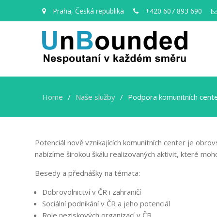
Praha, Česká republika
+420 607 893 690
Home
Naše služby
Podpora komunitních cent
Potenciál nově vznikajících komunitních center je obro
nabízíme širokou škálu realizovaných aktivit, které moho
Besedy a přednášky na témata:
Dobrovolnictví v ČR i zahraničí
Sociální podnikání v ČR a jeho potenciál
Role neziskových organizací v ČR