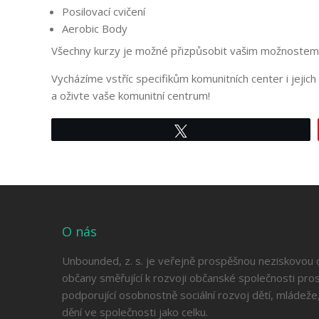
Posilovací cvičení
Aerobic Body
Všechny kurzy je možné přizpůsobit vašim možnostem 
Vycházíme vstříc specifikům komunitních center i jeji
a oživte vaše komunitní centrum!
Tweet
O nás
Unbounded, z. s. je veřejně prospěšnou neziskovou or
občany směřující k rozvoji občanské společnosti pro
podporující osobnostně sociální rozvoj dětí, mládeže,
dění ve společnosti jako celku.