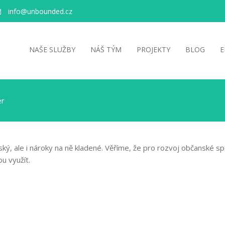
info@unbounded.cz
NAŠE SLUŽBY
NÁŠ TÝM
PROJEKTY
BLOG
E
er
vský, ale i nároky na ně kladené. Věříme, že pro rozvoj občanské 
u využít.