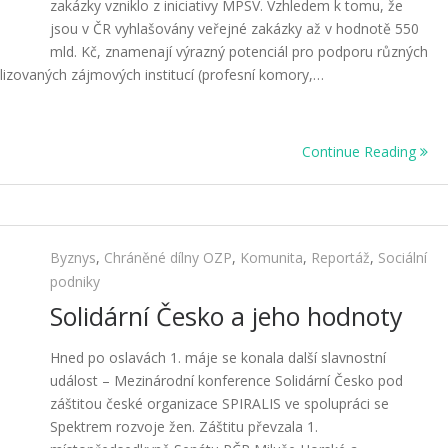
zakázky vzniklo z iniciativy MPSV. Vzhledem k tomu, že
jsou v ČR vyhlašovány veřejné zakázky až v hodnotě 550
mld. Kč, znamenají výrazný potenciál pro podporu různých
ializovaných zájmových institucí (profesní komory,…
Continue Reading
Byznys
,
Chráněné dílny OZP
,
Komunita
,
Reportáž
,
Sociální
podniky
Solidární Česko a jeho hodnoty
Hned po oslavách 1. máje se konala další slavnostní
událost – Mezinárodní konference Solidární Česko pod
záštitou české organizace SPIRALIS ve spolupráci se
Spektrem rozvoje žen. Záštitu převzala 1.