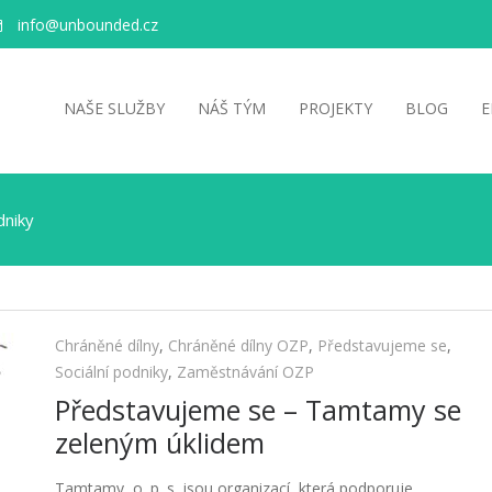
info@unbounded.cz
NAŠE SLUŽBY
NÁŠ TÝM
PROJEKTY
BLOG
E
dniky
Chráněné dílny
,
Chráněné dílny OZP
,
Představujeme se
,
Sociální podniky
,
Zaměstnávání OZP
Představujeme se – Tamtamy se
zeleným úklidem
Tamtamy, o. p. s. jsou organizací, která podporuje