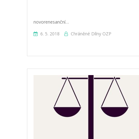
novorenesanční…
6. 5. 2018
Chráněné Dílny OZP