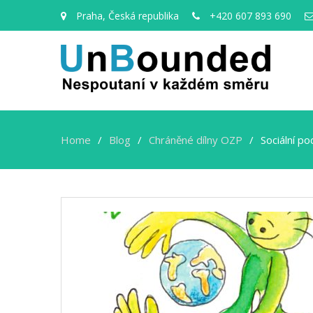
Praha, Česká republika
+420 607 893 690
Home
Blog
Chráněné dílny OZP
Sociální po
Sociální
podniky