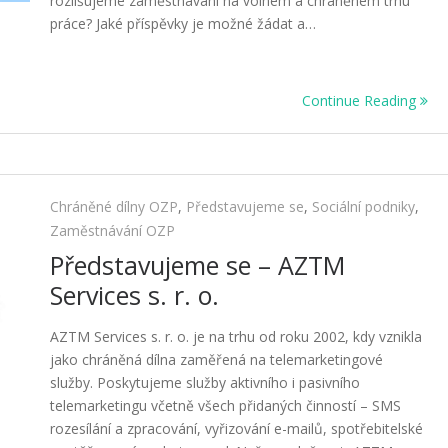
rozlišujeme zaměstnávání na volném a chráněném trhu
práce? Jaké příspěvky je možné žádat a…
Continue Reading
Chráněné dílny OZP
,
Představujeme se
,
Sociální podniky
,
Zaměstnávání OZP
Představujeme se – AZTM
Services s. r. o.
AZTM Services s. r. o. je na trhu od roku 2002, kdy vznikla
jako chráněná dílna zaměřená na telemarketingové
služby. Poskytujeme služby aktivního i pasivního
telemarketingu včetně všech přidaných činností – SMS
rozesílání a zpracování, vyřizování e-mailů, spotřebitelské