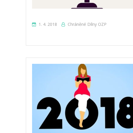
1. 4. 2018
Chráněné Dílny OZP