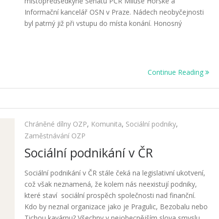
místopředsedkyně Senátu PČR Miluše Horské a
Informační kancelář OSN v Praze. Nádech neobyčejnosti
byl patrný již při vstupu do místa konání. Honosný
Continue Reading
Chráněné dílny OZP
,
Komunita
,
Sociální podniky
,
Zaměstnávání OZP
Sociální podnikání v ČR
Sociální podnikání v ČR stále čeká na legislativní ukotvení,
což však neznamená, že kolem nás neexistují podniky,
které staví sociální prospěch společnosti nad finanční.
Kdo by neznal organizace jako je Pragulic, Bezobalu nebo
Tichou kavárnu? Všechny v nejobecnějším slova smyslu